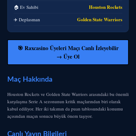
Houston Rockets
🏠 Ev Sahibi
Golden State Warriors
✈️ Deplasman
🎯 Raxcasino Üyeleri Maçı Canlı İzleyebilir
→ Üye Ol
Maç Hakkında
Houston Rockets ve Golden State Warriors arasındaki bu önemli
karşılaşma Serie A sezonunun kritik maçlarından biri olarak
kabul ediliyor. Her iki takımın da puan tablosundaki konumu
açısından maçın sonucu büyük önem taşıyor.
Canlı Yayın Bilgileri