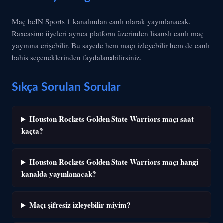
Maç beIN Sports 1 kanalından canlı olarak yayınlanacak.
Raxcasino üyeleri ayrıca platform üzerinden lisanslı canlı maç
yayınına erişebilir. Bu sayede hem maçı izleyebilir hem de canlı
bahis seçeneklerinden faydalanabilirsiniz.
Sıkça Sorulan Sorular
Houston Rockets Golden State Warriors maçı saat
kaçta?
Houston Rockets Golden State Warriors maçı hangi
kanalda yayınlanacak?
Maçı şifresiz izleyebilir miyim?