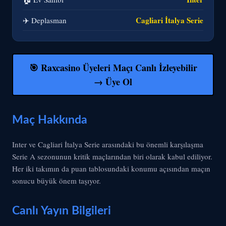
Cagliari İtalya Serie
✈️ Deplasman
🎯 Raxcasino Üyeleri Maçı Canlı İzleyebilir
→ Üye Ol
Maç Hakkında
Inter ve Cagliari İtalya Serie arasındaki bu önemli karşılaşma
Serie A sezonunun kritik maçlarından biri olarak kabul ediliyor.
Her iki takımın da puan tablosundaki konumu açısından maçın
sonucu büyük önem taşıyor.
Canlı Yayın Bilgileri