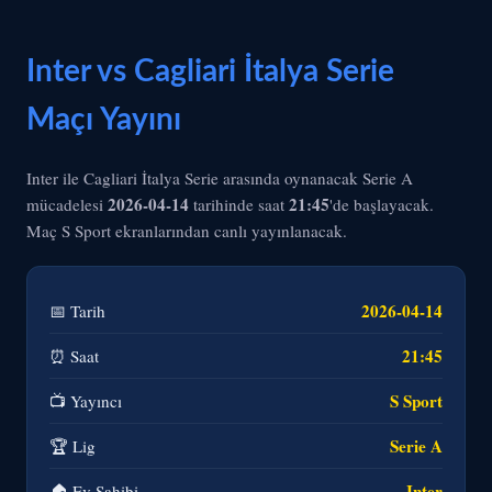
Inter vs Cagliari İtalya Serie
Maçı Yayını
Inter ile Cagliari İtalya Serie arasında oynanacak Serie A
2026-04-14
21:45
mücadelesi
tarihinde saat
'de başlayacak.
Maç S Sport ekranlarından canlı yayınlanacak.
2026-04-14
📅 Tarih
21:45
⏰ Saat
S Sport
📺 Yayıncı
Serie A
🏆 Lig
Inter
🏠 Ev Sahibi