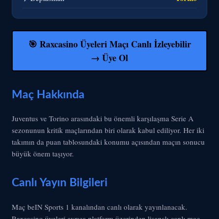
🎯 Raxcasino Üyeleri Maçı Canlı İzleyebilir
→ Üye Ol
Maç Hakkında
Juventus ve Torino arasındaki bu önemli karşılaşma Serie A
sezonunun kritik maçlarından biri olarak kabul ediliyor. Her iki
takımın da puan tablosundaki konumu açısından maçın sonucu
büyük önem taşıyor.
Canlı Yayın Bilgileri
Maç beIN Sports 1 kanalından canlı olarak yayınlanacak.
Raxcasino üyeleri ayrıca platform üzerinden lisanslı canlı maç