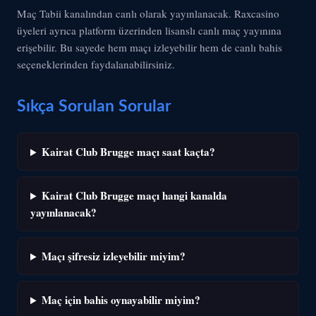
Maç Tabii kanalından canlı olarak yayınlanacak. Raxcasino
üyeleri ayrıca platform üzerinden lisanslı canlı maç yayınına
erişebilir. Bu sayede hem maçı izleyebilir hem de canlı bahis
seçeneklerinden faydalanabilirsiniz.
Sıkça Sorulan Sorular
Kairat Club Brugge maçı saat kaçta?
Kairat Club Brugge maçı hangi kanalda
yayınlanacak?
Maçı şifresiz izleyebilir miyim?
Maç için bahis oynayabilir miyim?