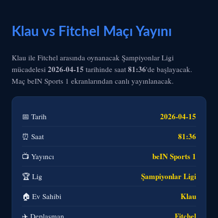
Klau vs Fitchel Maçı Yayını
Klau ile Fitchel arasında oynanacak Şampiyonlar Ligi
2026-04-15
81:36
mücadelesi
tarihinde saat
'de başlayacak.
Maç beIN Sports 1 ekranlarından canlı yayınlanacak.
2026-04-15
📅 Tarih
81:36
⏰ Saat
beIN Sports 1
📺 Yayıncı
Şampiyonlar Ligi
🏆 Lig
Klau
🏠 Ev Sahibi
Fitchel
✈️ Deplasman