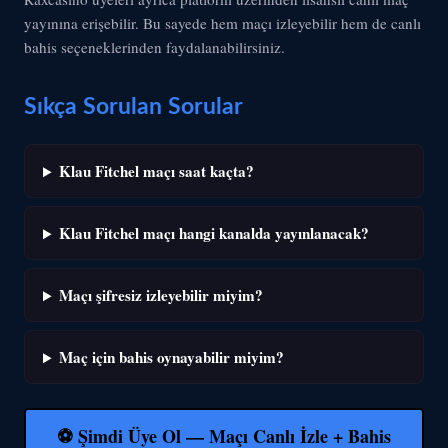
yayınına erişebilir. Bu sayede hem maçı izleyebilir hem de canlı
bahis seçeneklerinden faydalanabilirsiniz.
Sıkça Sorulan Sorular
Klau Fitchel maçı saat kaçta?
Klau Fitchel maçı hangi kanalda yayınlanacak?
Maçı şifresiz izleyebilir miyim?
Maç için bahis oynayabilir miyim?
⚽ Şimdi Üye Ol — Maçı Canlı İzle + Bahis