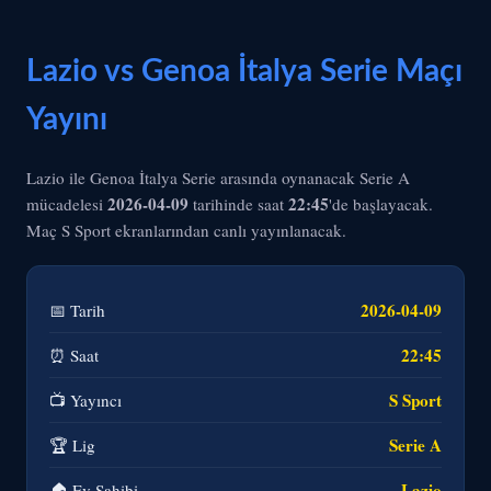
Lazio vs Genoa İtalya Serie Maçı
Yayını
Lazio ile Genoa İtalya Serie arasında oynanacak Serie A
2026-04-09
22:45
mücadelesi
tarihinde saat
'de başlayacak.
Maç S Sport ekranlarından canlı yayınlanacak.
2026-04-09
📅 Tarih
22:45
⏰ Saat
S Sport
📺 Yayıncı
Serie A
🏆 Lig
Lazio
🏠 Ev Sahibi