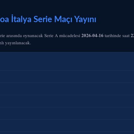
oa İtalya Serie Maçı Yayını
2026-04-16
2
erie arasında oynanacak Serie A mücadelesi
tarihinde saat
nlı yayınlanacak.