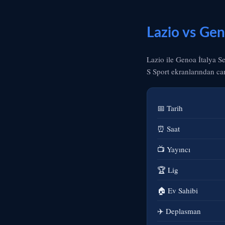
Lazio vs Gen
Lazio ile Genoa İtalya S
S Sport ekranlarından ca
📅 Tarih
⏰ Saat
📺 Yayıncı
🏆 Lig
🏠 Ev Sahibi
✈️ Deplasman