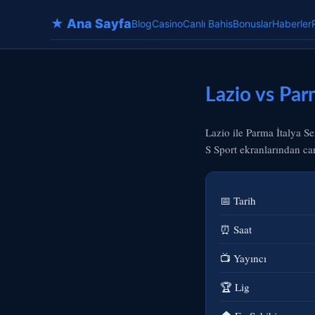
★ Ana Sayfa
Blog
Casino
Canlı Bahis
Bonuslar
Haberler
Lazio vs Par
Lazio ile Parma İtalya S
S Sport ekranlarından ca
📅 Tarih
⏰ Saat
📺 Yayıncı
🏆 Lig