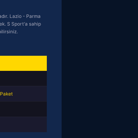
adır. Lazio - Parma
ek. S Sport'a sahip
lirsiniz.
k Paket
i