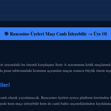
🎯 Raxcasino Üyeleri Maçı Canlı İzleyebilir → Üye Ol
rie arasındaki bu önemli karşılaşma Serie A sezonunun kritik maçlarında
ın da puan tablosundaki konumu açısından maçın sonucu büyük önem taşı
ileri
anlı olarak yayınlanacak. Raxcasino üyeleri ayrıca platform üzerinden l
ayede hem maçı izleyebilir hem de canlı bahis seçeneklerinden faydalanab