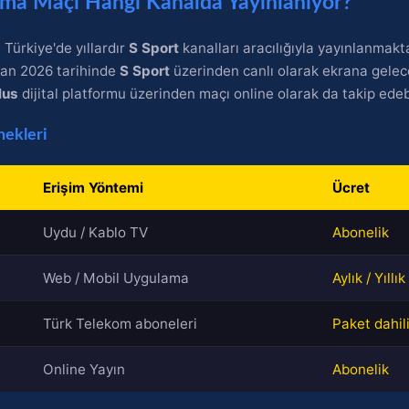
rma Maçı Hangi Kanalda Yayınlanıyor?
 Türkiye'de yıllardır
S Sport
kanalları aracılığıyla yayınlanmakt
san 2026 tarihinde
S Sport
üzerinden canlı olarak ekrana gelec
lus
dijital platformu üzerinden maçı online olarak da takip edebi
nekleri
Erişim Yöntemi
Ücret
Uydu / Kablo TV
Abonelik
Web / Mobil Uygulama
Aylık / Yıllı
Türk Telekom aboneleri
Paket dahil
Online Yayın
Abonelik