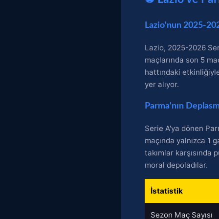
Lazio'nun 2025-202
Lazio, 2025-2026 Seri
maçlarında son 5 ma
hattındaki etkinliğiyl
yer alıyor.
Parma'nın Deplasma
Serie A'ya dönen Par
maçında yalnızca 1 ga
takımlar karşısında 
moral depoladılar.
İstatistik
Sezon Maç Sayısı