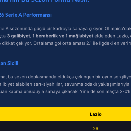
6 Serie A Performansı
e A sezonunda güçlü bir kadroyla sahaya çıkıyor. Olimpico'daki
çta
3 galibiyet, 1 beraberlik ve 1 mağlubiyet
elde eden Lazio, 
e dikkat çekiyor. Ortalama gol ortalaması 2.1 ile ligdeki en veri
n Sicili
ma, bu sezon deplasmanda oldukça çekingen bir oyun sergiliy
libiyet alabilen sarı-siyahlılar, savunma odaklı yaklaşımlarıyla 
puan kapma umuduyla sahaya çıkacak. Yine de son maçta 2-0'lık 
Lazio
29