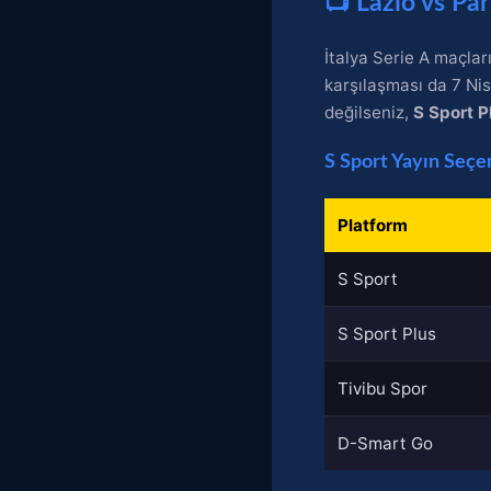
📺 Lazio vs Pa
İtalya Serie A maçları
karşılaşması da 7 Ni
değilseniz,
S Sport P
S Sport Yayın Seçe
Platform
S Sport
S Sport Plus
Tivibu Spor
D-Smart Go