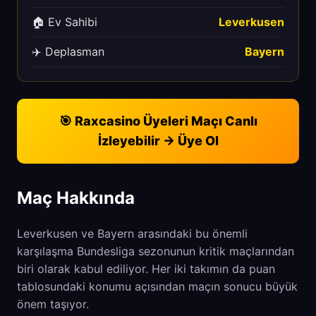
🏠 Ev Sahibi
Leverkusen
✈️ Deplasman
Bayern
🎯 Raxcasino Üyeleri Maçı Canlı
İzleyebilir → Üye Ol
Maç Hakkında
Leverkusen ve Bayern arasındaki bu önemli
karşılaşma Bundesliga sezonunun kritik maçlarından
biri olarak kabul ediliyor. Her iki takımın da puan
tablosundaki konumu açısından maçın sonucu büyük
önem taşıyor.