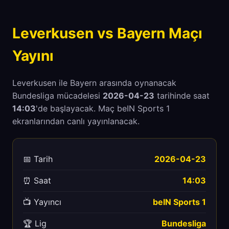
Leverkusen vs Bayern Maçı
Yayını
Leverkusen ile Bayern arasında oynanacak
Bundesliga mücadelesi
2026-04-23
tarihinde saat
14:03
'de başlayacak. Maç beIN Sports 1
ekranlarından canlı yayınlanacak.
📅 Tarih
2026-04-23
⏰ Saat
14:03
📺 Yayıncı
beIN Sports 1
🏆 Lig
Bundesliga