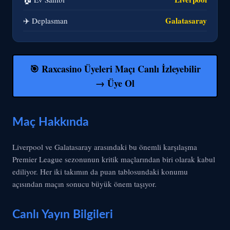
Galatasaray
✈️ Deplasman
🎯 Raxcasino Üyeleri Maçı Canlı İzleyebilir
→ Üye Ol
Maç Hakkında
Liverpool ve Galatasaray arasındaki bu önemli karşılaşma
Premier League sezonunun kritik maçlarından biri olarak kabul
ediliyor. Her iki takımın da puan tablosundaki konumu
açısından maçın sonucu büyük önem taşıyor.
Canlı Yayın Bilgileri