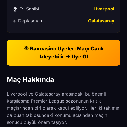
🏠 Ev Sahibi
Liverpool
✈️ Deplasman
Galatasaray
🎯 Raxcasino Üyeleri Maçı Canlı
İzleyebilir → Üye Ol
Maç Hakkında
Liverpool ve Galatasaray arasındaki bu önemli
karşılaşma Premier League sezonunun kritik
maçlarından biri olarak kabul ediliyor. Her iki takımın
da puan tablosundaki konumu açısından maçın
sonucu büyük önem taşıyor.