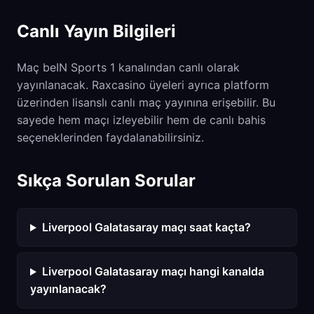
Canlı Yayın Bilgileri
Maç beIN Sports 1 kanalından canlı olarak
yayınlanacak. Raxcasino üyeleri ayrıca platform
üzerinden lisanslı canlı maç yayınına erişebilir. Bu
sayede hem maçı izleyebilir hem de canlı bahis
seçeneklerinden faydalanabilirsiniz.
Sıkça Sorulan Sorular
Liverpool Galatasaray maçı saat kaçta?
Liverpool Galatasaray maçı hangi kanalda
yayınlanacak?