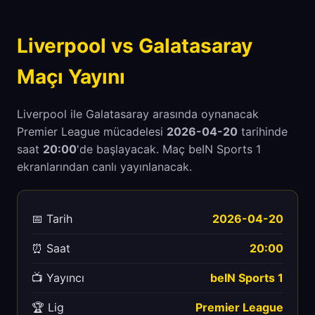
Liverpool vs Galatasaray
Maçı Yayını
Liverpool ile Galatasaray arasında oynanacak
Premier League mücadelesi
2026-04-20
tarihinde
saat
20:00
'de başlayacak. Maç beIN Sports 1
ekranlarından canlı yayınlanacak.
📅 Tarih
2026-04-20
⏰ Saat
20:00
📺 Yayıncı
beIN Sports 1
🏆 Lig
Premier League