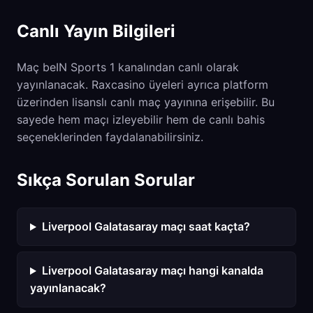
Canlı Yayın Bilgileri
Maç beIN Sports 1 kanalından canlı olarak
yayınlanacak. Raxcasino üyeleri ayrıca platform
üzerinden lisanslı canlı maç yayınına erişebilir. Bu
sayede hem maçı izleyebilir hem de canlı bahis
seçeneklerinden faydalanabilirsiniz.
Sıkça Sorulan Sorular
Liverpool Galatasaray maçı saat kaçta?
Liverpool Galatasaray maçı hangi kanalda
yayınlanacak?