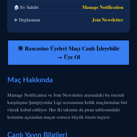
Manage Notification
🏠 Ev Sahibi
Join Newsletter
✈️ Deplasman
🎯 Raxcasino Üyeleri Maçı Canlı İzleyebilir
→ Üye Ol
Maç Hakkında
Manage Notification ve Join Newsletter arasındaki bu önemli
karşılaşma Şampiyonlar Ligi sezonunun kritik maçlarından biri
olarak kabul ediliyor. Her iki takımın da puan tablosundaki
konumu açısından maçın sonucu büyük önem taşıyor.
Canlı Yayın Bilgileri