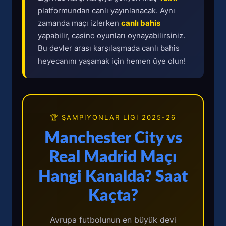
platformundan canlı yayınlanacak. Aynı
zamanda maçı izlerken
canlı bahis
yapabilir, casino oyunları oynayabilirsiniz.
Bu devler arası karşılaşmada canlı bahis
heyecanını yaşamak için hemen üye olun!
🏆 ŞAMPIYONLAR LIGI 2025-26
Manchester City vs
Real Madrid Maçı
Hangi Kanalda? Saat
Kaçta?
Avrupa futbolunun en büyük devi