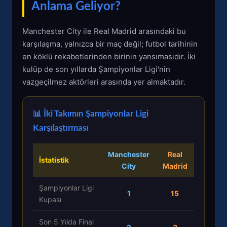
Anlama Geliyor?
Manchester City ile Real Madrid arasındaki bu
karşılaşma, yalnızca bir maç değil; futbol tarihinin
en köklü rekabetlerinden birinin yansımasıdır. İki
kulüp de son yıllarda Şampiyonlar Ligi'nin
vazgeçilmez aktörleri arasında yer almaktadır.
📊 İki Takımın Şampiyonlar Ligi
Karşılaştırması
Manchester
Real
İstatistik
City
Madrid
Şampiyonlar Ligi
1
15
Kupası
Son 5 Yılda Final