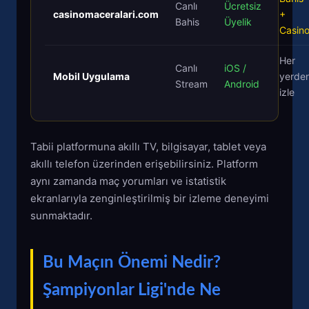
Canlı
Ücretsiz
casinomaceralari.com
+
Bahis
Üyelik
Casin
Her
Canlı
iOS /
Mobil Uygulama
yerde
Stream
Android
izle
Tabii platformuna akıllı TV, bilgisayar, tablet veya
akıllı telefon üzerinden erişebilirsiniz. Platform
aynı zamanda maç yorumları ve istatistik
ekranlarıyla zenginleştirilmiş bir izleme deneyimi
sunmaktadır.
Bu Maçın Önemi Nedir?
Şampiyonlar Ligi'nde Ne