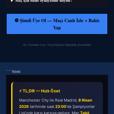
Maç için bahis oynayabilir miyim?
⚽ Şimdi Üye Ol — Maçı Canlı İzle + Bahis
Yap
18+ Sorumlu oyun. Yayın bilgileri değişiklik gösterebilir.
```html
⚡ TL;DR — Hızlı Özet
Manchester City ile Real Madrid,
8 Nisan
2026
tarihinde saat
23:00
'de Şampiyonlar
Ligi'nde karşı karşıya geliyor. Maç
Tabii