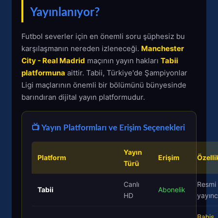
Yayınlanıyor?
Futbol severler için en önemli soru şüphesiz bu
karşılaşmanın nereden izleneceği.
Manchester
City - Real Madrid
maçının yayın hakları
Tabii
platformuna
aittir. Tabii, Türkiye'de Şampiyonlar
Ligi maçlarının önemli bir bölümünü bünyesinde
barındıran dijital yayın platformudur.
📺 Yayın Platformları ve Erişim Seçenekleri
Yayın
Platform
Erişim
Özelli
Türü
Canlı
Resmi
Tabii
Abonelik
HD
yayınc
Bahis