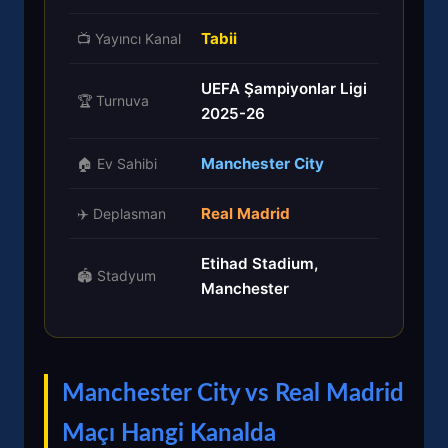
Tabii
📺 Yayıncı Kanal
UEFA Şampiyonlar Ligi
🏆 Turnuva
2025-26
Manchester City
🏠 Ev Sahibi
Real Madrid
✈️ Deplasman
Etihad Stadium,
🏟️ Stadyum
Manchester
Manchester City vs Real Madrid
Maçı Hangi Kanalda