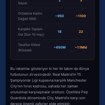
2
3
Sayısı
Ortalama Kadro
~950
~1100
Değeri (€M)
Karşılıklı Toplam
18
22
Gol (Son 10 maç)
Taraftar Kitlesi
~650M
~1.1Mld
(Küresel)
Bu rakamlar gösteriyor ki her iki takım da dünya
futbolunun zirvesindedir. Real Madrid'in 15
Şampiyonlar Ligi kupasına karşılık Manchester
City'nin hırslı kadrosu, sahada her zaman
unutulmaz karşılaşmalar üretiyor. Özellikle Pep
Guardiola döneminde City, Madrid'e karşı son
derece önemli zaferler elde etmiştir.