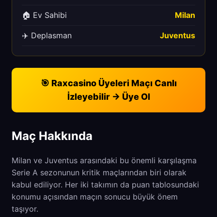
🏠 Ev Sahibi
Milan
✈️ Deplasman
Juventus
🎯 Raxcasino Üyeleri Maçı Canlı
İzleyebilir → Üye Ol
Maç Hakkında
Milan ve Juventus arasındaki bu önemli karşılaşma
Serie A sezonunun kritik maçlarından biri olarak
kabul ediliyor. Her iki takımın da puan tablosundaki
konumu açısından maçın sonucu büyük önem
taşıyor.