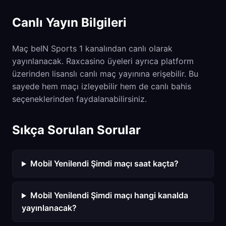
Canlı Yayın Bilgileri
Maç beIN Sports 1 kanalından canlı olarak
yayınlanacak. Raxcasino üyeleri ayrıca platform
üzerinden lisanslı canlı maç yayınına erişebilir. Bu
sayede hem maçı izleyebilir hem de canlı bahis
seçeneklerinden faydalanabilirsiniz.
Sıkça Sorulan Sorular
Mobil Yenilendi Şimdi maçı saat kaçta?
Mobil Yenilendi Şimdi maçı hangi kanalda
yayınlanacak?