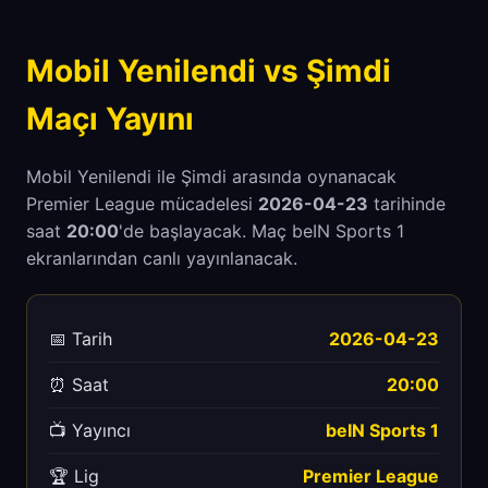
Mobil Yenilendi vs Şimdi
Maçı Yayını
Mobil Yenilendi ile Şimdi arasında oynanacak
Premier League mücadelesi
2026-04-23
tarihinde
saat
20:00
'de başlayacak. Maç beIN Sports 1
ekranlarından canlı yayınlanacak.
📅 Tarih
2026-04-23
⏰ Saat
20:00
📺 Yayıncı
beIN Sports 1
🏆 Lig
Premier League