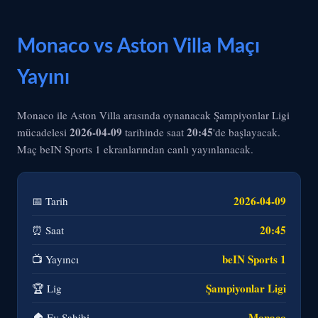
Monaco vs Aston Villa Maçı
Yayını
Monaco ile Aston Villa arasında oynanacak Şampiyonlar Ligi
2026-04-09
20:45
mücadelesi
tarihinde saat
'de başlayacak.
Maç beIN Sports 1 ekranlarından canlı yayınlanacak.
2026-04-09
📅 Tarih
20:45
⏰ Saat
beIN Sports 1
📺 Yayıncı
Şampiyonlar Ligi
🏆 Lig
Monaco
🏠 Ev Sahibi