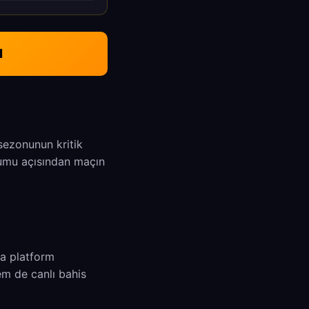
l
sezonunun kritik
numu açısından maçın
ca platform
em de canlı bahis