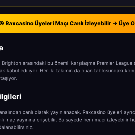
🎯 Raxcasino Üyeleri Maçı Canlı İzleyebilir → Üye O
a
 Brighton arasındaki bu önemli karşılaşma Premier League 
rak kabul ediliyor. Her iki takımın da puan tablosundaki ko
aşıyor.
lgileri
nalından canlı olarak yayınlanacak. Raxcasino üyeleri ayrı
nlı maç yayınına erişebilir. Bu sayede hem maçı izleyebilir h
lanabilirsiniz.