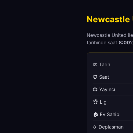
Newcastle 
Newcastle United il
tarihinde saat
8:00
'
📅 Tarih
⏰ Saat
📺 Yayıncı
🏆 Lig
🏠 Ev Sahibi
✈️ Deplasman