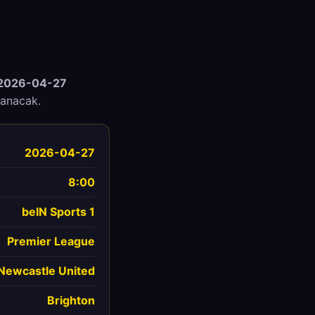
2026-04-27
lanacak.
2026-04-27
8:00
beIN Sports 1
Premier League
Newcastle United
Brighton