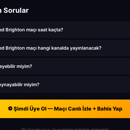
n Sorular
ed Brighton maçı saat kaçta?
ed Brighton maçı hangi kanalda yayınlanacak?
leyebilir miyim?
oynayabilir miyim?
⚽ Şimdi Üye Ol — Maçı Canlı İzle + Bahis Yap
18+ Sorumlu oyun. Yayın bilgileri değişiklik gösterebilir.