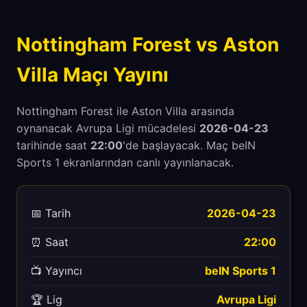
Nottingham Forest vs Aston
Villa Maçı Yayını
Nottingham Forest ile Aston Villa arasında
oynanacak Avrupa Ligi mücadelesi
2026-04-23
tarihinde saat
22:00
'de başlayacak. Maç beIN
Sports 1 ekranlarından canlı yayınlanacak.
📅 Tarih
2026-04-23
⏰ Saat
22:00
📺 Yayıncı
beIN Sports 1
🏆 Lig
Avrupa Ligi