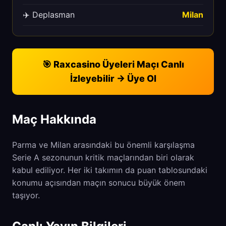
✈️ Deplasman
Milan
🎯 Raxcasino Üyeleri Maçı Canlı
İzleyebilir → Üye Ol
Maç Hakkında
Parma ve Milan arasındaki bu önemli karşılaşma
Serie A sezonunun kritik maçlarından biri olarak
kabul ediliyor. Her iki takımın da puan tablosundaki
konumu açısından maçın sonucu büyük önem
taşıyor.