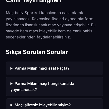
Canlı Yayın Bilgileri
Maç beIN Sports 1 kanalından canlı olarak
yayınlanacak. Raxcasino üyeleri ayrıca platform
üzerinden lisanslı canlı maç yayınına erişebilir. Bu
sayede hem maçı izleyebilir hem de canlı bahis
seçeneklerinden faydalanabilirsiniz.
Sıkça Sorulan Sorular
Parma Milan maçı saat kaçta?
Parma Milan maçı hangi kanalda
yayınlanacak?
Maçı şifresiz izleyebilir miyim?