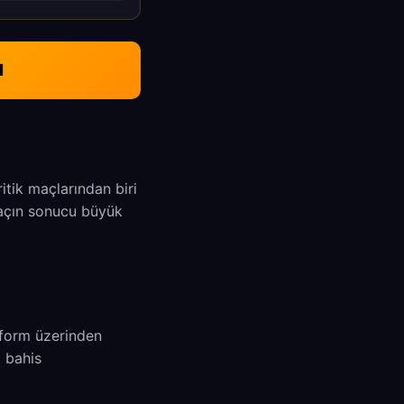
l
itik maçlarından biri
maçın sonucu büyük
tform üzerinden
ı bahis