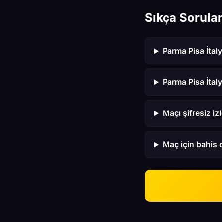
Sıkça Sorula
Parma Pisa İtal
Parma Pisa İtal
Maçı şifresiz iz
Maç için bahis 