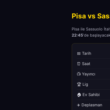
Pisa vs Sas
Pisa ile Sassuolo İt
22:45
'de başlayacak
📅 Tarih
⏰ Saat
📺 Yayıncı
🏆 Lig
🏠 Ev Sahibi
✈️ Deplasman