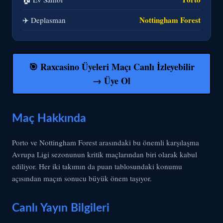
Nottingham Forest
✈️ Deplasman
🎯 Raxcasino Üyeleri Maçı Canlı İzleyebilir
→ Üye Ol
Maç Hakkında
Porto ve Nottingham Forest arasındaki bu önemli karşılaşma
Avrupa Ligi sezonunun kritik maçlarından biri olarak kabul
ediliyor. Her iki takımın da puan tablosundaki konumu
açısından maçın sonucu büyük önem taşıyor.
Canlı Yayın Bilgileri