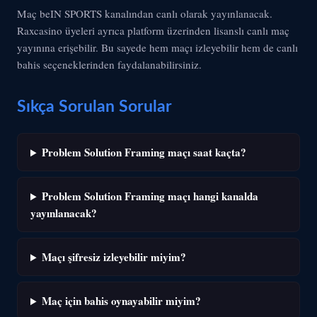
Maç beIN SPORTS kanalından canlı olarak yayınlanacak.
Raxcasino üyeleri ayrıca platform üzerinden lisanslı canlı maç
yayınına erişebilir. Bu sayede hem maçı izleyebilir hem de canlı
bahis seçeneklerinden faydalanabilirsiniz.
Sıkça Sorulan Sorular
Problem Solution Framing maçı saat kaçta?
Problem Solution Framing maçı hangi kanalda
yayınlanacak?
Maçı şifresiz izleyebilir miyim?
Maç için bahis oynayabilir miyim?