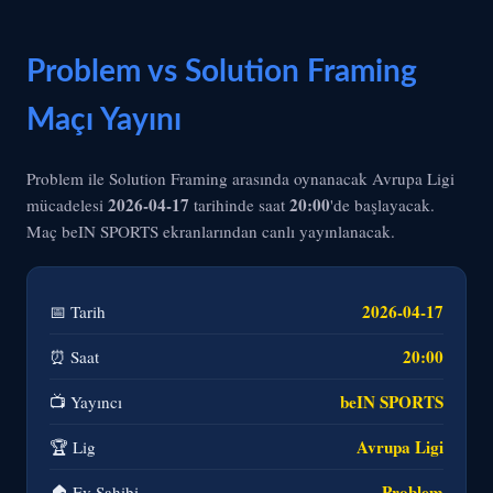
Problem vs Solution Framing
Maçı Yayını
Problem ile Solution Framing arasında oynanacak Avrupa Ligi
2026-04-17
20:00
mücadelesi
tarihinde saat
'de başlayacak.
Maç beIN SPORTS ekranlarından canlı yayınlanacak.
2026-04-17
📅 Tarih
20:00
⏰ Saat
beIN SPORTS
📺 Yayıncı
Avrupa Ligi
🏆 Lig
Problem
🏠 Ev Sahibi