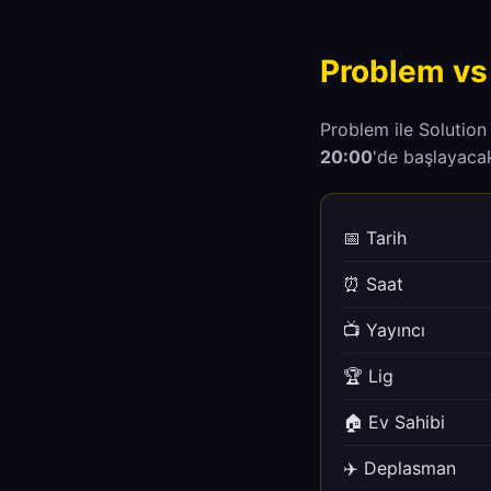
Problem vs 
Problem ile Solutio
20:00
'de başlayaca
📅 Tarih
⏰ Saat
📺 Yayıncı
🏆 Lig
🏠 Ev Sahibi
✈️ Deplasman