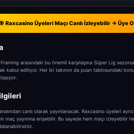
🎯 Raxcasino Üyeleri Maçı Canlı İzleyebilir → Üye O
a
 Framing arasındaki bu önemli karşılaşma Süper Lig sezonun
rak kabul ediliyor. Her iki takımın da puan tablosundaki ko
aşıyor.
lgileri
alından canlı olarak yayınlanacak. Raxcasino üyeleri ayrıc
nlı maç yayınına erişebilir. Bu sayede hem maçı izleyebilir h
lanabilirsiniz.