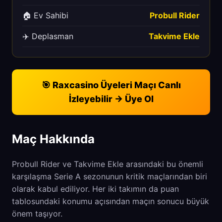
🏠 Ev Sahibi
Probull Rider
✈️ Deplasman
Takvime Ekle
🎯 Raxcasino Üyeleri Maçı Canlı
İzleyebilir → Üye Ol
Maç Hakkında
Probull Rider ve Takvime Ekle arasındaki bu önemli
karşılaşma Serie A sezonunun kritik maçlarından biri
olarak kabul ediliyor. Her iki takımın da puan
tablosundaki konumu açısından maçın sonucu büyük
önem taşıyor.