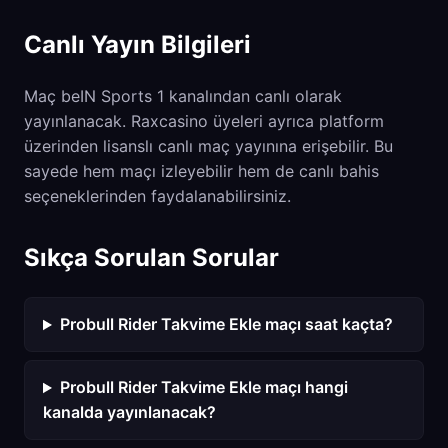
Canlı Yayın Bilgileri
Maç beIN Sports 1 kanalından canlı olarak
yayınlanacak. Raxcasino üyeleri ayrıca platform
üzerinden lisanslı canlı maç yayınına erişebilir. Bu
sayede hem maçı izleyebilir hem de canlı bahis
seçeneklerinden faydalanabilirsiniz.
Sıkça Sorulan Sorular
Probull Rider Takvime Ekle maçı saat kaçta?
Probull Rider Takvime Ekle maçı hangi
kanalda yayınlanacak?