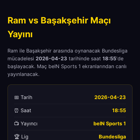
Ram vs Başakşehir Maçı
Yayını
Ram ile Başakşehir arasında oynanacak Bundesliga
mücadelesi
2026-04-23
tarihinde saat
18:55
'de
başlayacak. Maç beIN Sports 1 ekranlarından canlı
yayınlanacak.
📅 Tarih
2026-04-23
⏰ Saat
18:55
📺 Yayıncı
beIN Sports 1
🏆 Lig
Bundesliga