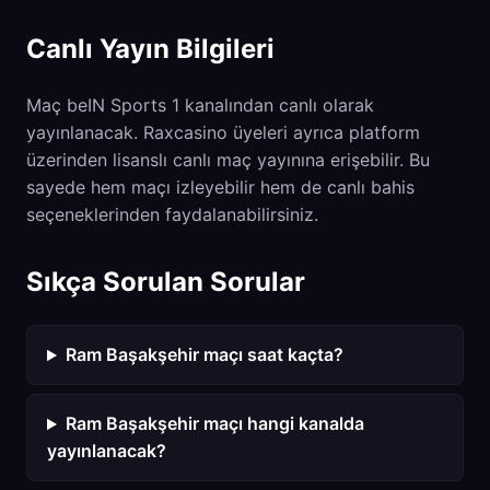
Canlı Yayın Bilgileri
Maç beIN Sports 1 kanalından canlı olarak
yayınlanacak. Raxcasino üyeleri ayrıca platform
üzerinden lisanslı canlı maç yayınına erişebilir. Bu
sayede hem maçı izleyebilir hem de canlı bahis
seçeneklerinden faydalanabilirsiniz.
Sıkça Sorulan Sorular
Ram Başakşehir maçı saat kaçta?
Ram Başakşehir maçı hangi kanalda
yayınlanacak?