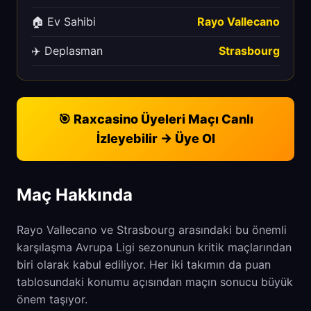
🏠 Ev Sahibi
Rayo Vallecano
✈️ Deplasman
Strasbourg
🎯 Raxcasino Üyeleri Maçı Canlı
İzleyebilir → Üye Ol
Maç Hakkında
Rayo Vallecano ve Strasbourg arasındaki bu önemli
karşılaşma Avrupa Ligi sezonunun kritik maçlarından
biri olarak kabul ediliyor. Her iki takımın da puan
tablosundaki konumu açısından maçın sonucu büyük
önem taşıyor.