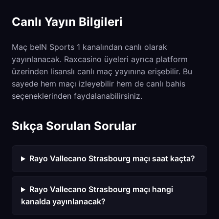
Canlı Yayın Bilgileri
Maç beIN Sports 1 kanalından canlı olarak
yayınlanacak. Raxcasino üyeleri ayrıca platform
üzerinden lisanslı canlı maç yayınına erişebilir. Bu
sayede hem maçı izleyebilir hem de canlı bahis
seçeneklerinden faydalanabilirsiniz.
Sıkça Sorulan Sorular
Rayo Vallecano Strasbourg maçı saat kaçta?
Rayo Vallecano Strasbourg maçı hangi
kanalda yayınlanacak?