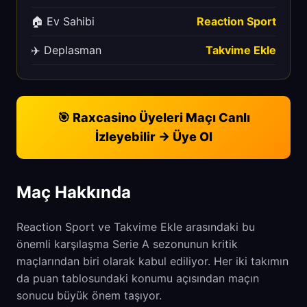
🏠 Ev Sahibi
Reaction Sport
✈️ Deplasman
Takvime Ekle
🎯 Raxcasino Üyeleri Maçı Canlı
İzleyebilir → Üye Ol
Maç Hakkında
Reaction Sport ve Takvime Ekle arasındaki bu
önemli karşılaşma Serie A sezonunun kritik
maçlarından biri olarak kabul ediliyor. Her iki takımın
da puan tablosundaki konumu açısından maçın
sonucu büyük önem taşıyor.