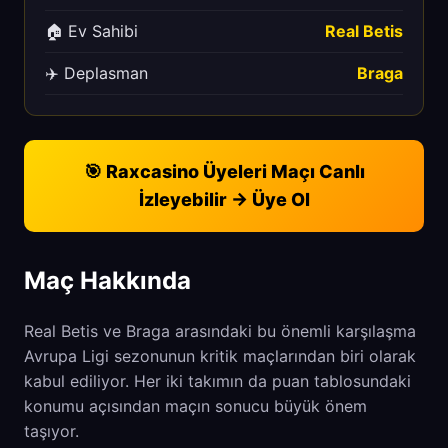
🏠 Ev Sahibi
Real Betis
✈️ Deplasman
Braga
🎯 Raxcasino Üyeleri Maçı Canlı
İzleyebilir → Üye Ol
Maç Hakkında
Real Betis ve Braga arasındaki bu önemli karşılaşma
Avrupa Ligi sezonunun kritik maçlarından biri olarak
kabul ediliyor. Her iki takımın da puan tablosundaki
konumu açısından maçın sonucu büyük önem
taşıyor.