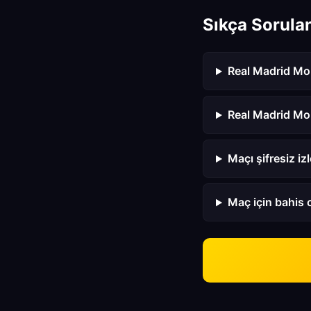
Sıkça Sorula
Real Madrid Mo
Real Madrid Mo
Maçı şifresiz iz
Maç için bahis 