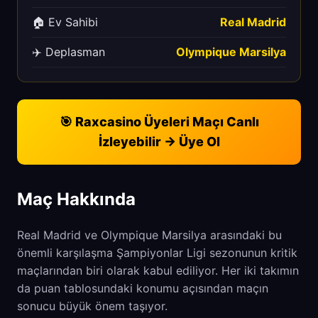
🏠 Ev Sahibi
Real Madrid
✈️ Deplasman
Olympique Marsilya
🎯 Raxcasino Üyeleri Maçı Canlı
İzleyebilir → Üye Ol
Maç Hakkında
Real Madrid ve Olympique Marsilya arasındaki bu
önemli karşılaşma Şampiyonlar Ligi sezonunun kritik
maçlarından biri olarak kabul ediliyor. Her iki takımın
da puan tablosundaki konumu açısından maçın
sonucu büyük önem taşıyor.