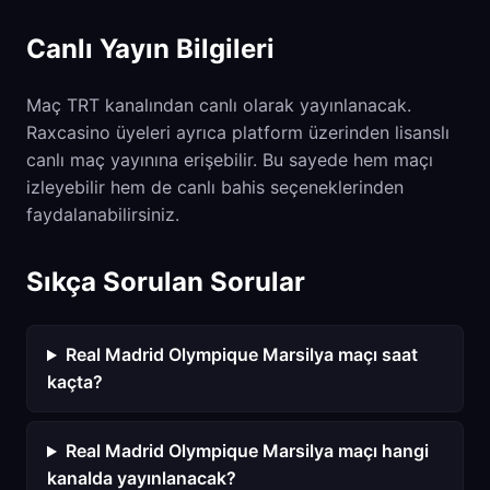
Canlı Yayın Bilgileri
Maç TRT kanalından canlı olarak yayınlanacak.
Raxcasino üyeleri ayrıca platform üzerinden lisanslı
canlı maç yayınına erişebilir. Bu sayede hem maçı
izleyebilir hem de canlı bahis seçeneklerinden
faydalanabilirsiniz.
Sıkça Sorulan Sorular
Real Madrid Olympique Marsilya maçı saat
kaçta?
Real Madrid Olympique Marsilya maçı hangi
kanalda yayınlanacak?