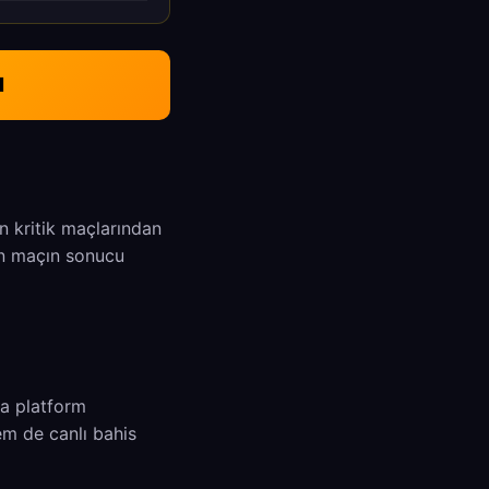
l
n kritik maçlarından
an maçın sonucu
ca platform
em de canlı bahis