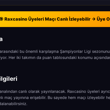
🎯 Raxcasino Üyeleri Maçı Canlı İzleyebilir → Üye O
a
arasındaki bu önemli karşılaşma Şampiyonlar Ligi sezonunu
iliyor. Her iki takımın da puan tablosundaki konumu açısınd
lgileri
nalından canlı olarak yayınlanacak. Raxcasino üyeleri ayrı
nlı maç yayınına erişebilir. Bu sayede hem maçı izleyebilir h
lanabilirsiniz.