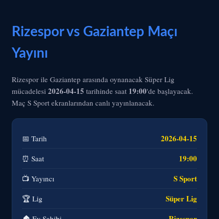
Rizespor vs Gaziantep Maçı
Yayını
Rizespor ile Gaziantep arasında oynanacak Süper Lig
2026-04-15
19:00
mücadelesi
tarihinde saat
'de başlayacak.
Maç S Sport ekranlarından canlı yayınlanacak.
2026-04-15
📅 Tarih
19:00
⏰ Saat
S Sport
📺 Yayıncı
Süper Lig
🏆 Lig
Rizespor
🏠 Ev Sahibi