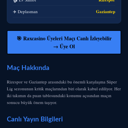
Gaziantep
✈️ Deplasman
🎯 Raxcasino Üyeleri Maçı Canlı İzleyebilir
→ Üye Ol
Maç Hakkında
Rizespor ve Gaziantep arasındaki bu önemli karşılaşma Süper
Lig sezonunun kritik maçlarından biri olarak kabul ediliyor. Her
iki takımın da puan tablosundaki konumu açısından maçın
sonucu büyük önem taşıyor.
Canlı Yayın Bilgileri