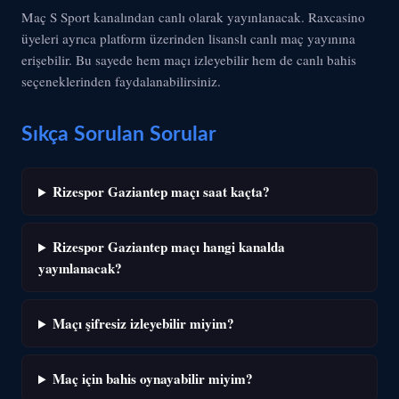
Maç S Sport kanalından canlı olarak yayınlanacak. Raxcasino
üyeleri ayrıca platform üzerinden lisanslı canlı maç yayınına
erişebilir. Bu sayede hem maçı izleyebilir hem de canlı bahis
seçeneklerinden faydalanabilirsiniz.
Sıkça Sorulan Sorular
Rizespor Gaziantep maçı saat kaçta?
Rizespor Gaziantep maçı hangi kanalda
yayınlanacak?
Maçı şifresiz izleyebilir miyim?
Maç için bahis oynayabilir miyim?