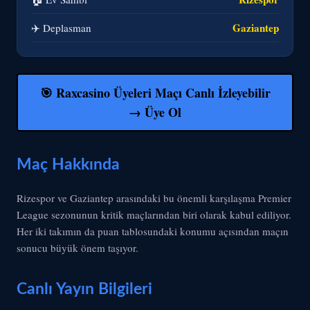
Gaziantep
✈️ Deplasman
🎯 Raxcasino Üyeleri Maçı Canlı İzleyebilir
→ Üye Ol
Maç Hakkında
Rizespor ve Gaziantep arasındaki bu önemli karşılaşma Premier
League sezonunun kritik maçlarından biri olarak kabul ediliyor.
Her iki takımın da puan tablosundaki konumu açısından maçın
sonucu büyük önem taşıyor.
Canlı Yayın Bilgileri