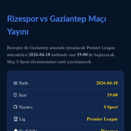
Rizespor vs Gaziantep Maçı
Yayını
Rizespor ile Gaziantep arasında oynanacak Premier League
2026-04-18
19:00
mücadelesi
tarihinde saat
'de başlayacak.
Maç S Sport ekranlarından canlı yayınlanacak.
2026-04-18
📅 Tarih
19:00
⏰ Saat
S Sport
📺 Yayıncı
Premier League
🏆 Lig
Rizespor
🏠 Ev Sahibi