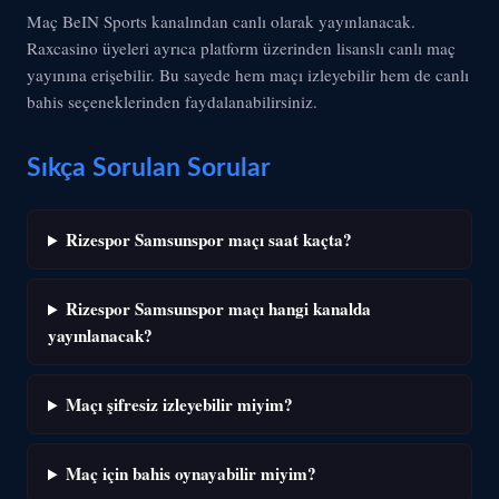
Maç BeIN Sports kanalından canlı olarak yayınlanacak.
Raxcasino üyeleri ayrıca platform üzerinden lisanslı canlı maç
yayınına erişebilir. Bu sayede hem maçı izleyebilir hem de canlı
bahis seçeneklerinden faydalanabilirsiniz.
Sıkça Sorulan Sorular
Rizespor Samsunspor maçı saat kaçta?
Rizespor Samsunspor maçı hangi kanalda
yayınlanacak?
Maçı şifresiz izleyebilir miyim?
Maç için bahis oynayabilir miyim?