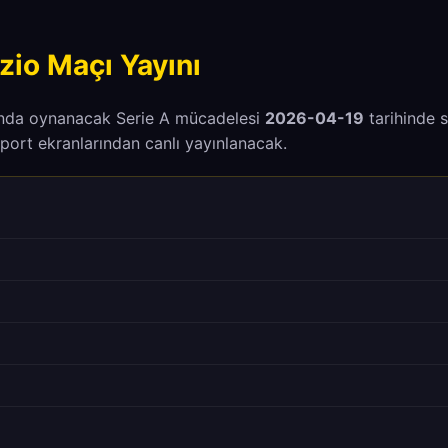
zio Maçı Yayını
ında oynanacak Serie A mücadelesi
2026-04-19
tarihinde 
ort ekranlarından canlı yayınlanacak.