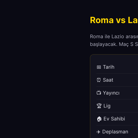
Roma vs La
Roma ile Lazio aras
başlayacak. Maç S Sp
📅 Tarih
⏰ Saat
📺 Yayıncı
🏆 Lig
🏠 Ev Sahibi
✈️ Deplasman