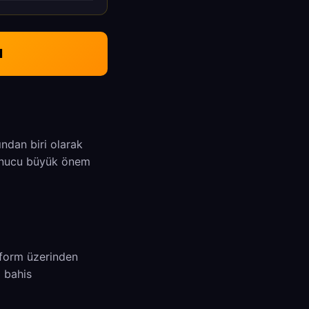
l
ndan biri olarak
sonucu büyük önem
tform üzerinden
ı bahis