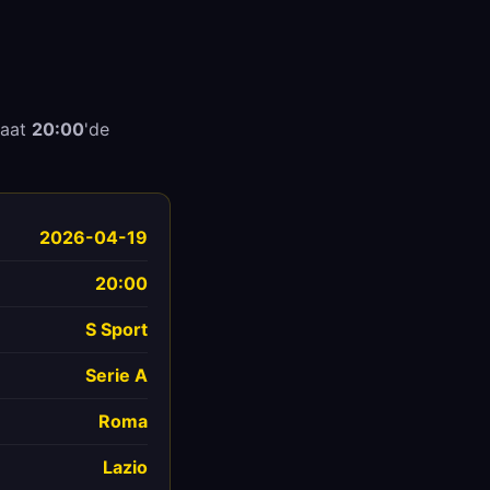
saat
20:00
'de
2026-04-19
20:00
S Sport
Serie A
Roma
Lazio