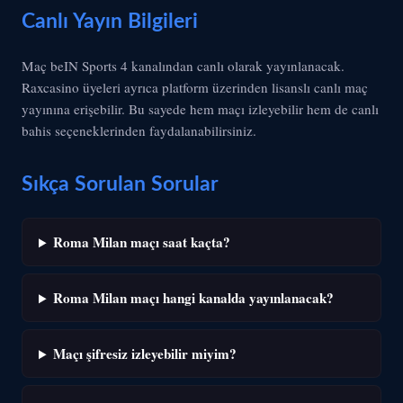
Canlı Yayın Bilgileri
Maç beIN Sports 4 kanalından canlı olarak yayınlanacak.
Raxcasino üyeleri ayrıca platform üzerinden lisanslı canlı maç
yayınına erişebilir. Bu sayede hem maçı izleyebilir hem de canlı
bahis seçeneklerinden faydalanabilirsiniz.
Sıkça Sorulan Sorular
Roma Milan maçı saat kaçta?
Roma Milan maçı hangi kanalda yayınlanacak?
Maçı şifresiz izleyebilir miyim?