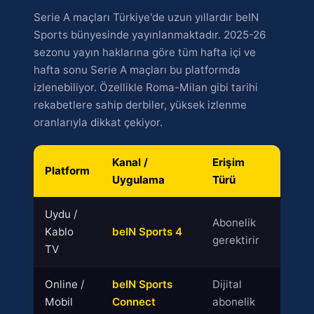
Serie A maçları Türkiye'de uzun yıllardır beIN
Sports bünyesinde yayınlanmaktadır. 2025-26
sezonu yayın haklarına göre tüm hafta içi ve
hafta sonu Serie A maçları bu platformda
izlenebiliyor. Özellikle Roma-Milan gibi tarihi
rekabetlere sahip derbiler, yüksek izlenme
oranlarıyla dikkat çekiyor.
Kanal /
Erişim
Platform
Uygulama
Türü
Uydu /
Abonelik
Kablo
beIN Sports 4
gerektirir
TV
Online /
beIN Sports
Dijital
Mobil
Connect
abonelik