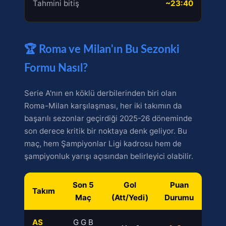
Tahmini bitiş
~23:40
🏆 Roma ve Milan'ın Bu Sezonki
Formu Nasıl?
Serie A'nın en köklü derbilerinden biri olan
Roma-Milan karşılaşması, her iki takımın da
başarılı sezonlar geçirdiği 2025-26 döneminde
son derece kritik bir noktaya denk geliyor. Bu
maç, hem Şampiyonlar Ligi kadrosu hem de
şampiyonluk yarışı açısından belirleyici olabilir.
Son 5
Gol
Puan
Takım
Maç
(Att/Yedi)
Durumu
AS
G G B