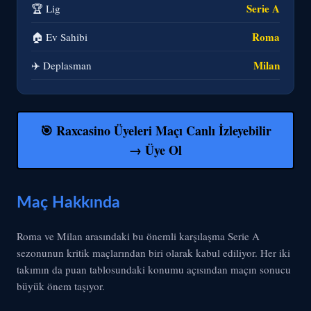
Serie A
🏆 Lig
Roma
🏠 Ev Sahibi
Milan
✈️ Deplasman
🎯 Raxcasino Üyeleri Maçı Canlı İzleyebilir
→ Üye Ol
Maç Hakkında
Roma ve Milan arasındaki bu önemli karşılaşma Serie A
sezonunun kritik maçlarından biri olarak kabul ediliyor. Her iki
takımın da puan tablosundaki konumu açısından maçın sonucu
büyük önem taşıyor.