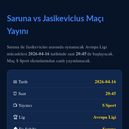
Saruna vs Jasikevicius Maçı
Yayını
Saruna ile Jasikevicius arasında oynanacak Avrupa Ligi
2026-04-16
20:45
mücadelesi
tarihinde saat
'de başlayacak.
Maç S Sport ekranlarından canlı yayınlanacak.
2026-04-16
📅 Tarih
20:45
⏰ Saat
S Sport
📺 Yayıncı
Avrupa Ligi
🏆 Lig
Saruna
🏠 Ev Sahibi