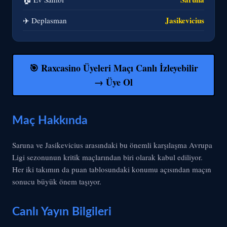
Jasikevicius
✈️ Deplasman
🎯 Raxcasino Üyeleri Maçı Canlı İzleyebilir
→ Üye Ol
Maç Hakkında
Saruna ve Jasikevicius arasındaki bu önemli karşılaşma Avrupa
Ligi sezonunun kritik maçlarından biri olarak kabul ediliyor.
Her iki takımın da puan tablosundaki konumu açısından maçın
sonucu büyük önem taşıyor.
Canlı Yayın Bilgileri