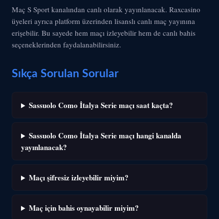
Maç S Sport kanalından canlı olarak yayınlanacak. Raxcasino
üyeleri ayrıca platform üzerinden lisanslı canlı maç yayınına
erişebilir. Bu sayede hem maçı izleyebilir hem de canlı bahis
seçeneklerinden faydalanabilirsiniz.
Sıkça Sorulan Sorular
Sassuolo Como İtalya Serie maçı saat kaçta?
Sassuolo Como İtalya Serie maçı hangi kanalda
yayınlanacak?
Maçı şifresiz izleyebilir miyim?
Maç için bahis oynayabilir miyim?