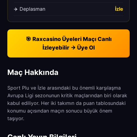
✈️ Deplasman
İzle
🎯 Raxcasino Üyeleri Maçı Canlı
İzleyebilir → Üye Ol
Maç Hakkında
Sport Plu ve İzle arasındaki bu önemli karşılaşma
Avrupa Ligi sezonunun kritik maçlarından biri olarak
kabul ediliyor. Her iki takımın da puan tablosundaki
konumu açısından maçın sonucu büyük önem
taşıyor.