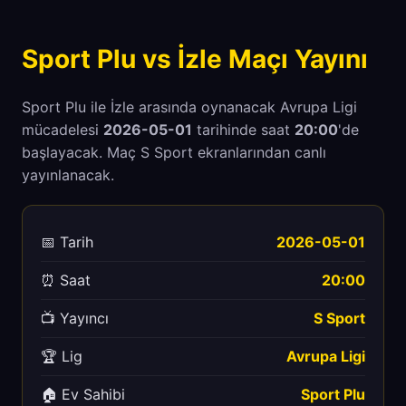
Sport Plu vs İzle Maçı Yayını
Sport Plu ile İzle arasında oynanacak Avrupa Ligi
mücadelesi
2026-05-01
tarihinde saat
20:00
'de
başlayacak. Maç S Sport ekranlarından canlı
yayınlanacak.
📅 Tarih
2026-05-01
⏰ Saat
20:00
📺 Yayıncı
S Sport
🏆 Lig
Avrupa Ligi
🏠 Ev Sahibi
Sport Plu