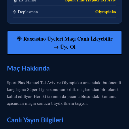
Olympiako
✈️ Deplasman
🎯 Raxcasino Üyeleri Maçı Canlı İzleyebilir
→ Üye Ol
Maç Hakkında
Sport Plus Hapoel Tel Aviv ve Olympiako arasındaki bu önemli
karşılaşma Süper Lig sezonunun kritik maçlarından biri olarak
kabul ediliyor. Her iki takımın da puan tablosundaki konumu
açısından maçın sonucu büyük önem taşıyor.
Canlı Yayın Bilgileri