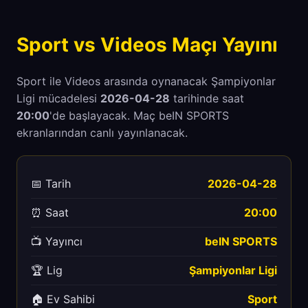
Sport vs Videos Maçı Yayını
Sport ile Videos arasında oynanacak Şampiyonlar
Ligi mücadelesi
2026-04-28
tarihinde saat
20:00
'de başlayacak. Maç beIN SPORTS
ekranlarından canlı yayınlanacak.
📅 Tarih
2026-04-28
⏰ Saat
20:00
📺 Yayıncı
beIN SPORTS
🏆 Lig
Şampiyonlar Ligi
🏠 Ev Sahibi
Sport