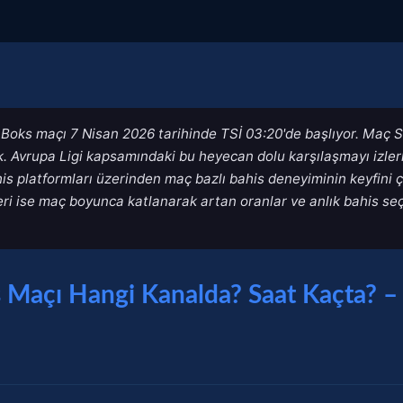
 Boks maçı 7 Nisan 2026 tarihinde TSİ 03:20'de başlıyor. Maç 
k. Avrupa Ligi kapsamındaki bu heyecan dolu karşılaşmayı izl
his platformları üzerinden maç bazlı bahis deneyiminin keyfini çı
leri ise maç boyunca katlanarak artan oranlar ve anlık bahis se
s Maçı Hangi Kanalda? Saat Kaçta? –