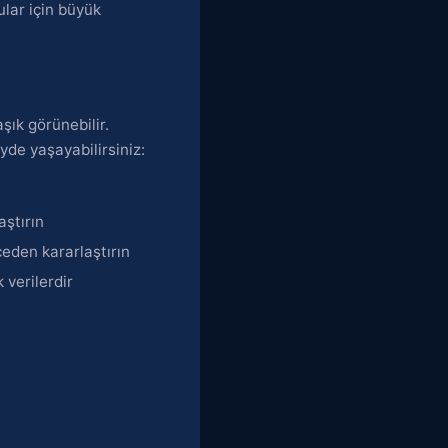
ular için büyük
şık görünebilir.
yde yaşayabilirsiniz:
ştırın
eden kararlaştırın
k verilerdir