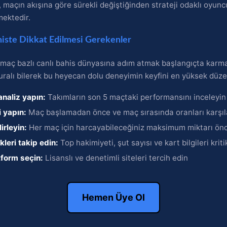
, maçın akışına göre sürekli değiştiğinden strateji odaklı oyunc
mektedir.
histe Dikkat Edilmesi Gerekenler
 maç bazlı canlı bahis dünyasına adım atmak başlangıçta karma
ralı bilerek bu heyecan dolu deneyimin keyfini en yüksek düze
naliz yapın:
Takımların son 5 maçtaki performansını inceleyin
i yapın:
Maç başlamadan önce ve maç sırasında oranları karşıla
irleyin:
Her maç için harcayabileceğiniz maksimum miktarı önc
ikleri takip edin:
Top hakimiyeti, şut sayısı ve kart bilgileri kriti
tform seçin:
Lisanslı ve denetimli siteleri tercih edin
Hemen Üye Ol