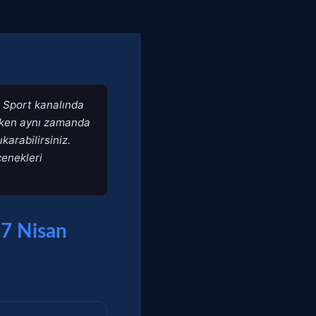
S Sport kanalında
erken aynı zamanda
karabilirsiniz.
çenekleri
 7 Nisan