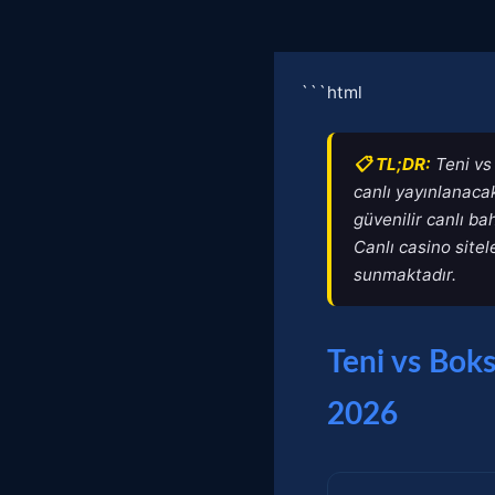
```html
📋 TL;DR:
Teni vs
canlı yayınlanaca
güvenilir canlı ba
Canlı casino site
sunmaktadır.
Teni vs Bok
2026