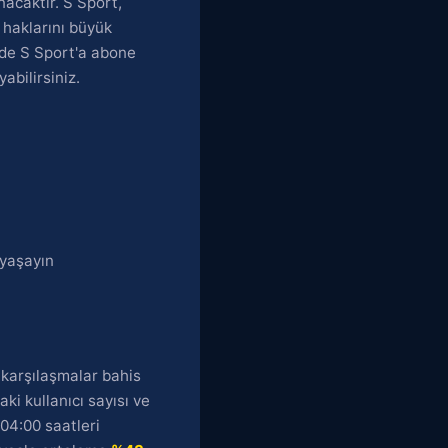
nacaktır. S Sport,
n haklarını büyük
 de S Sport'a abone
abilirsiniz.
 yaşayın
karşılaşmalar bahis
ki kullanıcı sayısı ve
 04:00 saatleri