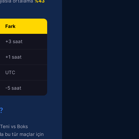
ıyasla ortalama
%43
Fark
+3 saat
+1 saat
UTC
-5 saat
?
. Teni vs Boks
a bu tür maçlar için