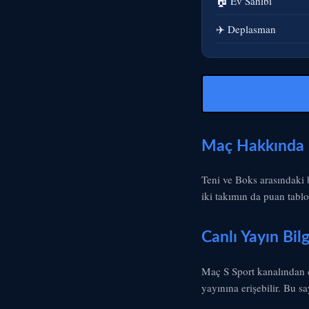
🏠 Ev Sahibi
✈️ Deplasman
Maç Hakkında
Teni ve Boks arasındaki 
iki takımın da puan tab
Canlı Yayın Bilg
Maç S Sport kanalından c
yayınına erişebilir. Bu s