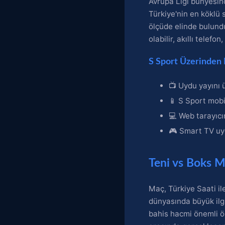
Avrupa Ligi bünyesin
Türkiye'nin en köklü 
ölçüde elinde bulund
olabilir, akıllı telef
S Sport Üzerinden M
📺 Uydu yayını 
📱 S Sport mobi
💻 Web tarayıcı
🎮 Smart TV uyg
Teni vs Boks M
Maç, Türkiye Saati il
dünyasında büyük ilgi
bahis hacmi önemli öl