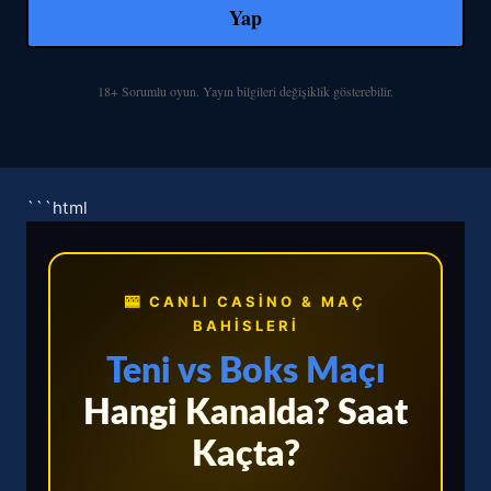
Yap
18+ Sorumlu oyun. Yayın bilgileri değişiklik gösterebilir.
```html
🎰 CANLI CASINO & MAÇ
BAHISLERI
Teni vs Boks Maçı
Hangi Kanalda? Saat
Kaçta?