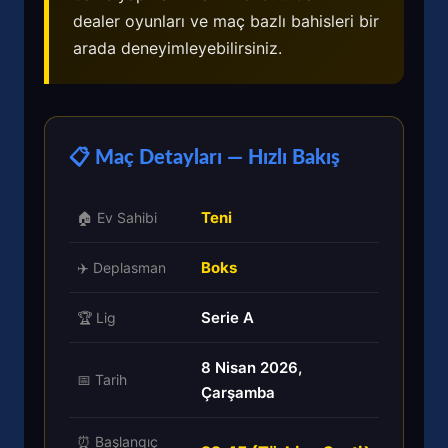
dealer oyunları ve maç bazlı bahisleri bir
arada deneyimleyebilirsiniz.
📋 Maç Detayları — Hızlı Bakış
Teni
🏠 Ev Sahibi
Boks
✈️ Deplasman
Serie A
🏆 Lig
8 Nisan 2026,
📅 Tarih
Çarşamba
⏰ Başlangıç