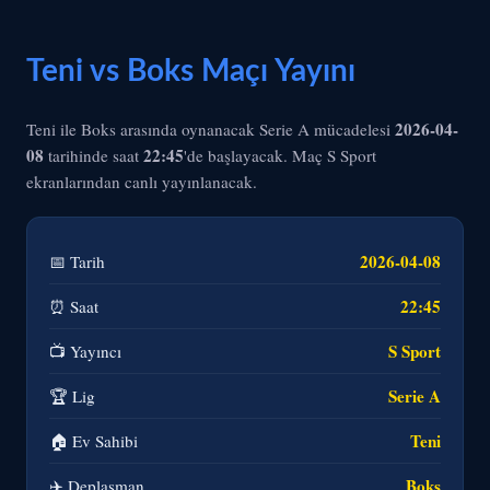
Teni vs Boks Maçı Yayını
2026-04-
Teni ile Boks arasında oynanacak Serie A mücadelesi
08
22:45
tarihinde saat
'de başlayacak. Maç S Sport
ekranlarından canlı yayınlanacak.
2026-04-08
📅 Tarih
22:45
⏰ Saat
S Sport
📺 Yayıncı
Serie A
🏆 Lig
Teni
🏠 Ev Sahibi
Boks
✈️ Deplasman