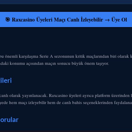
🎯 Raxcasino Üyeleri Maçı Canlı İzleyebilir → Üye Ol
bu önemli karşılaşma Serie A sezonunun kritik maçlarından biri olarak ka
ndaki konumu açısından maçın sonucu büyük önem taşıyor.
ileri
anlı olarak yayınlanacak. Raxcasino üyeleri ayrıca platform üzerinden l
ayede hem maçı izleyebilir hem de canlı bahis seçeneklerinden faydalanab
Sorular