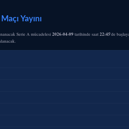
 Maçı Yayını
2026-04-09
22:45
oynanacak Serie A mücadelesi
tarihinde saat
'de başla
nlanacak.