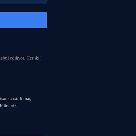
bul ediliyor. Her iki
isanslı canlı maç
ilirsiniz.