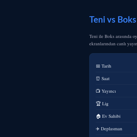
Teni vs Boks
Teni ile Boks arasında 
ekranlarından canlı yayı
📅 Tarih
⏰ Saat
📺 Yayıncı
🏆 Lig
🏠 Ev Sahibi
✈️ Deplasman