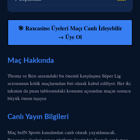
🎯 Raxcasino Üyeleri Maçı Canlı İzleyebilir
→ Üye Ol
Maç Hakkında
Thoma ve Reis arasındaki bu önemli karşılaşma Süper Lig
sezonunun kritik maçlarından biri olarak kabul ediliyor. Her iki
takımın da puan tablosundaki konumu açısından maçın sonucu
büyük önem taşıyor.
Canlı Yayın Bilgileri
Maç beIN Sports kanalından canlı olarak yayınlanacak.
Raxcasino üyeleri ayrıca platform üzerinden lisanslı canlı maç