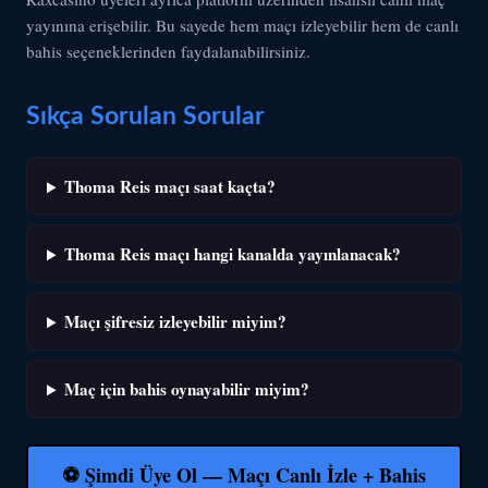
yayınına erişebilir. Bu sayede hem maçı izleyebilir hem de canlı
bahis seçeneklerinden faydalanabilirsiniz.
Sıkça Sorulan Sorular
Thoma Reis maçı saat kaçta?
Thoma Reis maçı hangi kanalda yayınlanacak?
Maçı şifresiz izleyebilir miyim?
Maç için bahis oynayabilir miyim?
⚽ Şimdi Üye Ol — Maçı Canlı İzle + Bahis