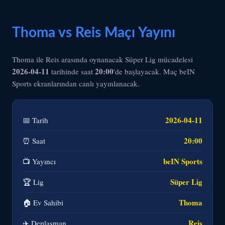
Thoma vs Reis Maçı Yayını
Thoma ile Reis arasında oynanacak Süper Lig mücadelesi
2026-04-11
20:00
tarihinde saat
'de başlayacak. Maç beIN
Sports ekranlarından canlı yayınlanacak.
2026-04-11
📅 Tarih
20:00
⏰ Saat
beIN Sports
📺 Yayıncı
Süper Lig
🏆 Lig
Thoma
🏠 Ev Sahibi
Reis
✈️ Deplasman