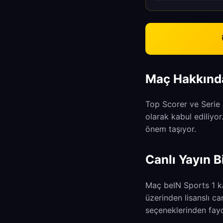
Maç Hakkınd
Top Scorer ve Serie 
olarak kabul ediliyo
önem taşıyor.
Canlı Yayın Bi
Maç beIN Sports 1 ka
üzerinden lisanslı ca
seçeneklerinden fayda