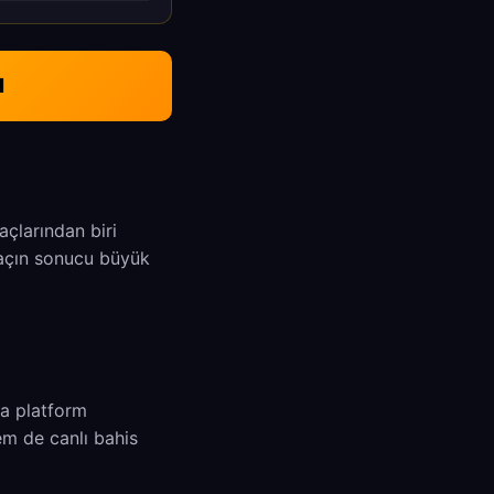
l
çlarından biri
maçın sonucu büyük
ca platform
em de canlı bahis