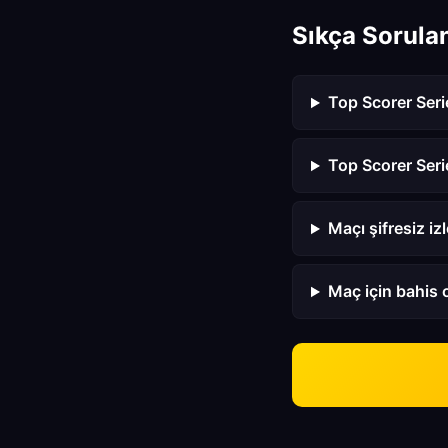
Sıkça Sorula
Top Scorer Seri
Top Scorer Seri
Maçı şifresiz iz
Maç için bahis 