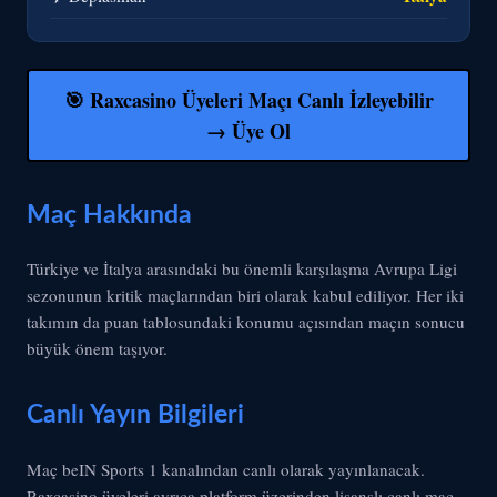
🎯 Raxcasino Üyeleri Maçı Canlı İzleyebilir
→ Üye Ol
Maç Hakkında
Türkiye ve İtalya arasındaki bu önemli karşılaşma Avrupa Ligi
sezonunun kritik maçlarından biri olarak kabul ediliyor. Her iki
takımın da puan tablosundaki konumu açısından maçın sonucu
büyük önem taşıyor.
Canlı Yayın Bilgileri
Maç beIN Sports 1 kanalından canlı olarak yayınlanacak.
Raxcasino üyeleri ayrıca platform üzerinden lisanslı canlı maç